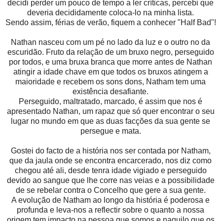
decidi perder um pouco de tempo a ler críticas, percebi que
deveria decididamente coloca-lo na minha lista.
Sendo assim, férias de verão, fiquem a conhecer "Half Bad"!
Nathan nasceu com um pé no lado da luz e o outro no da
escuridão. Fruto da relação de um bruxo negro, perseguido
por todos, e uma bruxa branca que morre antes de Nathan
atingir a idade chave em que todos os bruxos atingem a
maioridade e recebem os sons dons, Natham tem uma
existência desafiante.
Perseguido, maltratado, marcado, é assim que nos é
apresentado Nathan, um rapaz que só quer encontrar o seu
lugar no mundo em que as duas facções da sua gente se
persegue e mata.
Gostei do facto de a história nos ser contada por Natham,
que da jaula onde se encontra encarcerado, nos diz como
chegou até ali, desde tenra idade vigiado e perseguido
devido ao sangue que lhe corre nas veias e a possibilidade
de se rebelar contra o Concelho que gere a sua gente.
A evolução de Natham ao longo da história é poderosa e
profunda e leva-nos a reflectir sobre o quanto a nossa
origem tem impacto na pessoa que somos e naquilo que os