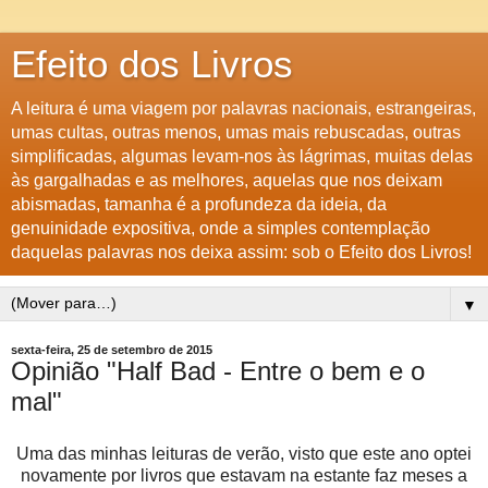
Efeito dos Livros
A leitura é uma viagem por palavras nacionais, estrangeiras,
umas cultas, outras menos, umas mais rebuscadas, outras
simplificadas, algumas levam-nos às lágrimas, muitas delas
às gargalhadas e as melhores, aquelas que nos deixam
abismadas, tamanha é a profundeza da ideia, da
genuinidade expositiva, onde a simples contemplação
daquelas palavras nos deixa assim: sob o Efeito dos Livros!
▼
sexta-feira, 25 de setembro de 2015
Opinião "Half Bad - Entre o bem e o
mal"
Uma das minhas leituras de verão, visto que este ano optei
novamente por livros que estavam na estante faz meses a