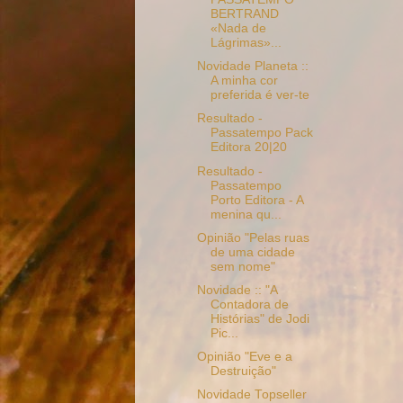
BERTRAND
«Nada de
Lágrimas»...
Novidade Planeta ::
A minha cor
preferida é ver-te
Resultado -
Passatempo Pack
Editora 20|20
Resultado -
Passatempo
Porto Editora - A
menina qu...
Opinião "Pelas ruas
de uma cidade
sem nome"
Novidade :: "A
Contadora de
Histórias" de Jodi
Pic...
Opinião "Eve e a
Destruição"
Novidade Topseller