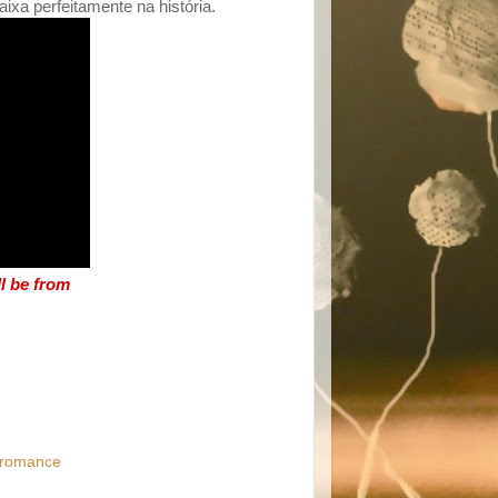
a perfeitamente na história.
ll be from
romance