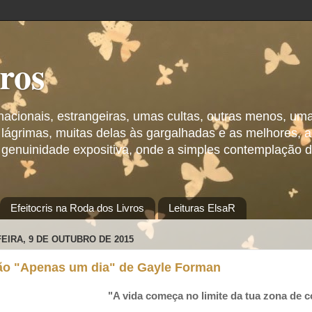
vros
 nacionais, estrangeiras, umas cultas, outras menos, um
 lágrimas, muitas delas às gargalhadas e as melhores,
 genuinidade expositiva, onde a simples contemplação d
Efeitocris na Roda dos Livros
Leituras ElsaR
EIRA, 9 DE OUTUBRO DE 2015
ão "Apenas um dia" de Gayle Forman
"A vida começa no limite da tua zona de c