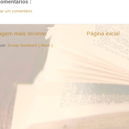
omentários :
iar um comentário
gem mais recente
Página inicial
ver:
Enviar feedback ( Atom )