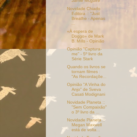
Jamie Mcguire
Novidade Chiado
Editora :: "Just
Breathe - Apenas
...
«À espera de
Doggo» de Mark
B. Mills - Opinião
Opinião "Captura-
me" - 5º livro da
Série Stark
Quando os livros se
tornam filmes :
"As Recordaçõe...
Opinião "A Vinha do
Anjo" de Sveva
Casati Modignani
Novidade Planeta ::
"Sem Compaixão"
o 3º livro da ...
Novidade Planeta ::
Megan Maxwell
está de volta...