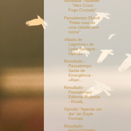
Novidade Topseller
:: "Alex Cross :
Fogo Cruzado"
Passatempo Ebook
"Pelas ruas de
uma cidade sem
nome"
«Nada de
Lágrimas» de
Lydie Salvayre -
Opinião
Resultado -
Passatempo
Saída de
Emergência -
«Rain...
Resultado -
Passatempo
Editorial Bizâncio
- Khadij...
Opinião "Apenas um
dia" de Gayle
Forman
Resultado -
PASSATEMPO