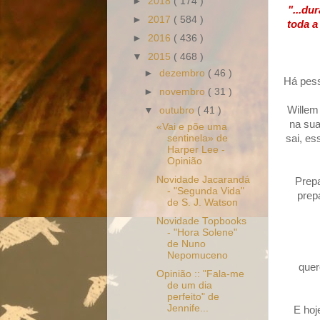
►
2018
( 174 )
"...du
►
2017
( 584 )
toda a
►
2016
( 436 )
▼
2015
( 468 )
►
dezembro
( 46 )
Há pess
►
novembro
( 31 )
Willem
▼
outubro
( 41 )
na sua
«Vai e põe uma
sai, es
sentinela» de
Harper Lee -
Opinião
Novidade Jacarandá
Prepa
- "Segunda Vida"
prep
de S. J. Watson
Novidade Topbooks
- "Hora Solene"
de Nuno
Nepomuceno
quer
Opinião :: "Fala-me
de um dia
perfeito" de
Jennife...
E hoj