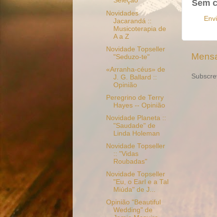
Seleção
Sem c
Novidades
Env
Jacarandá ::
Musicoterapia de
A a Z
Novidade Topseller
Mensa
"Seduzo-te"
«Arranha-céus» de
Subscre
J. G. Ballard ::
Opinião
Peregrino de Terry
Hayes -- Opinião
Novidade Planeta ::
"Saudade" de
Linda Holeman
Novidade Topseller
:: "Vidas
Roubadas"
Novidade Topseller
"Eu, o Earl e a Tal
Miúda" de J...
Opinião "Beautiful
Wedding" de