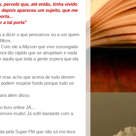
, percebi que, até então, tinha vivido
 depois apareceu um sujeito, que me
rta...
 a tal porta"
a a dizer o que pensamos ou a ser quem
ltros.
 Com ele a Allyson que vive sossegada
ra tão rápido que se atropelam e nada
e aquilo que toda a gente espera que ela
ar mas acho que acima de tudo devem
podem respirar fundo porque tudo se
ara além disso.
ivro online JÁ...
emore muito! Já sofri bastante com a
ltada pela Super FM que não só me leva