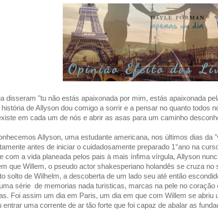
a disseram "tu não estás apaixonada por mim, estás apaixonada pela 
a história de Allyson dou comigo a sorrir e a pensar no quanto todos
existe em cada um de nós e abrir as asas para um caminho descon
nhecemos Allyson, uma estudante americana, nos últimos dias da "
tamente antes de iniciar o cuidadosamente preparado 1°ano na curs
e com a vida planeada pelos pais à mais ínfima vírgula, Allyson nunc
em que Willem, o pseudo actor shakesperiano holandês se cruza n
ito solto de Wilhelm, a descoberta de um lado seu até então escond
 uma série de memorias nada turisticas, marcas na pele no coração e
as. Foi assim um dia em Paris, um dia em que com Willem se abriu 
 entrar uma corrente de ar tão forte que foi capaz de abalar as fundaç