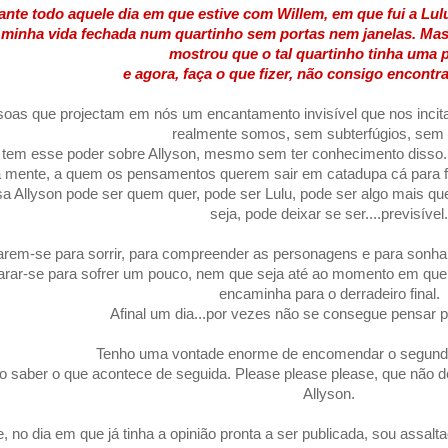
rante todo aquele dia em que estive com Willem, em que fui a Lulu
 minha vida fechada num quartinho sem portas nem janelas. Mas
mostrou que o tal quartinho tinha uma po
e agora, faça o que fizer, não consigo encontrar
oas que projectam em nós um encantamento invisível que nos incit
realmente somos, sem subterfúgios, sem fi
 tem esse poder sobre Allyson, mesmo sem ter conhecimento disso.
 mente, a quem os pensamentos querem sair em catadupa cá para fo
sa Allyson pode ser quem quer, pode ser Lulu, pode ser algo mais qu
seja, pode deixar se ser....previsível.
rem-se para sorrir, para compreender as personagens e para sonh
arar-se para sofrer um pouco, nem que seja até ao momento em que 
encaminha para o derradeiro final.
Afinal um dia...por vezes não se consegue pensar p
Tenho uma vontade enorme de encomendar o segundo l
o saber o que acontece de seguida. Please please please, que não d
Allyson.
e, no dia em que já tinha a opinião pronta a ser publicada, sou assa