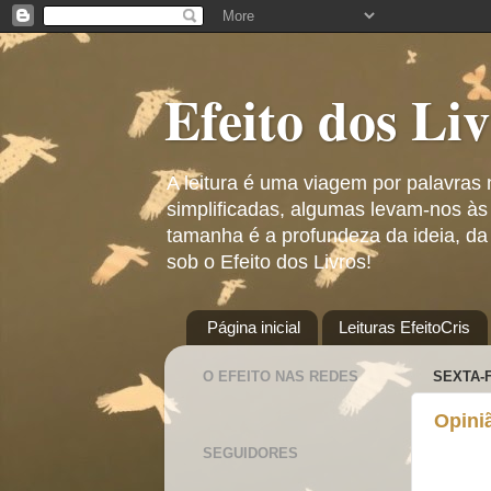
Efeito dos Li
A leitura é uma viagem por palavras
simplificadas, algumas levam-nos às
tamanha é a profundeza da ideia, da
sob o Efeito dos Livros!
Página inicial
Leituras EfeitoCris
O EFEITO NAS REDES
SEXTA-F
Opini
SEGUIDORES