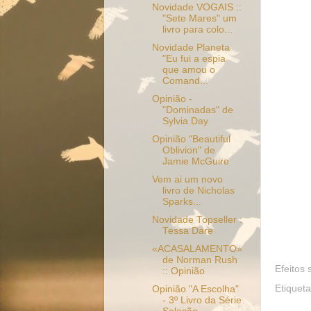
Novidade VOGAIS ::
"Sete Mares" um
livro para colo...
Novidade Planeta
"Eu fui a espia
que amou o
Comand...
Opinião -
"Dominadas" de
Sylvia Day
Opinião "Beautiful
Oblivion" de
Jamie McGuire
Vem ai um novo
livro de Nicholas
Sparks...
Novidade Topseller :
Tessa Dare
«ACASALAMENTO»
de Norman Rush
Efeitos 
:: Opinião
Etiquet
Opinião "A Escolha"
- 3º Livro da Série