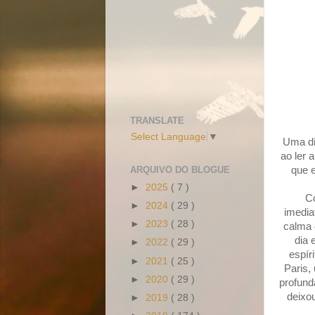
TRANSLATE
Select Language
▼
Uma di
ao ler 
que 
ARQUIVO DO BLOGUE
►
2025
( 7 )
Co
►
2024
( 29 )
imedia
►
2023
( 28 )
calma 
dia 
►
2022
( 29 )
espír
►
2021
( 25 )
Paris,
►
2020
( 29 )
profund
deixou
►
2019
( 28 )