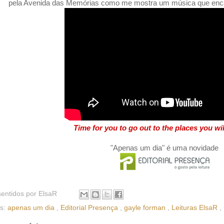
pela Avenida das Memórias como me mostra um música que encaix
Time for you to go out to the places you wi
"Apenas um dia" é uma novidade
sentidos por
ElsaR
as:
apenas um dia
,
Editorial Presença
,
gayle forman
,
Leituras ElsaR
,