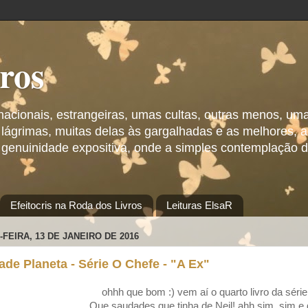
vros
 nacionais, estrangeiras, umas cultas, outras menos, um
 lágrimas, muitas delas às gargalhadas e as melhores,
 genuinidade expositiva, onde a simples contemplação d
Efeitocris na Roda dos Livros
Leituras ElsaR
FEIRA, 13 DE JANEIRO DE 2016
ade Planeta - Série O Chefe - "A Ex"
ohhh que bom :) vem aí o quarto livro da séri
Que saudades que tinha de Neil! ahh sim, sim e 