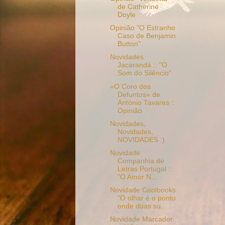
de Catherine
Doyle
Opinião "O Estranho
Caso de Benjamin
Button"
Novidades
Jacarandá :: "O
Som do Silêncio"
«O Coro dos
Defuntos» de
António Tavares ::
Opinião
Novidades,
Novidades,
NOVIDADES :)
Novidade
Companhia de
Letras Portugal ::
"O Amor N...
Novidade Coolbooks
"O olhar é o ponto
onde duas su...
Novidade Marcador