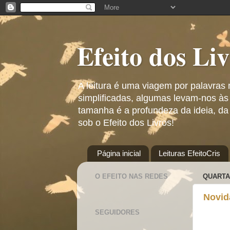
Efeito dos Li
A leitura é uma viagem por palavras
simplificadas, algumas levam-nos às
tamanha é a profundeza da ideia, da
sob o Efeito dos Livros!
Página inicial
Leituras EfeitoCris
O EFEITO NAS REDES
QUARTA-
Novid
SEGUIDORES