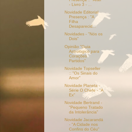
- Livro 3 - ...
Novidade Editorial
Presença : "A
Filha
Desaparecid...
Novidades - "Nós os
Dois"
Opinião "Guia
Astrológico para
Corações
Partidos"
Novidade Topseller
:: "Os Sinais do
Amor"
Novidade Planeta -
Série O Chefe - "A
Ex"
Novidade Bertrand -
"Pequeno Tratado
da Intolerância"
Novidade Jacarandá
- "A Cidade nos
Confins do Céu"