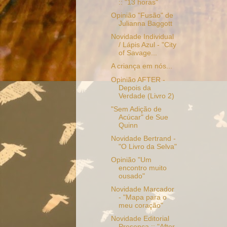
:: "13 horas"
Opinião "Fusão" de
Julianna Baggott
Novidade Individual
/ Lápis Azul - "City
of Savage...
A criança em nós...
Opinião AFTER -
Depois da
Verdade (Livro 2)
"Sem Adição de
Acúcar" de Sue
Quinn
Novidade Bertrand -
"O Livro da Selva"
Opinião "Um
encontro muito
ousado"
Novidade Marcador
- "Mapa para o
meu coração"
Novidade Editorial
Presença :: "After