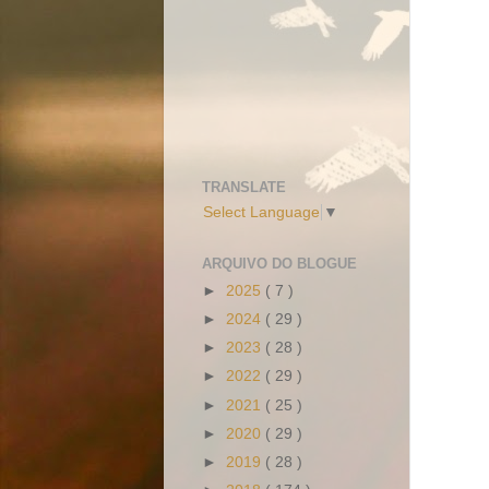
TRANSLATE
Select Language
▼
ARQUIVO DO BLOGUE
►
2025
( 7 )
►
2024
( 29 )
►
2023
( 28 )
►
2022
( 29 )
►
2021
( 25 )
►
2020
( 29 )
►
2019
( 28 )