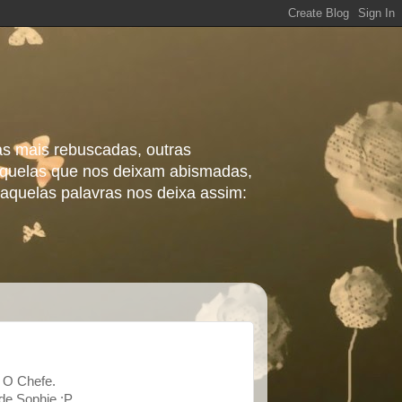
as mais rebuscadas, outras
 aquelas que nos deixam abismadas,
aquelas palavras nos deixa assim:
e O Chefe.
de Sophie :P