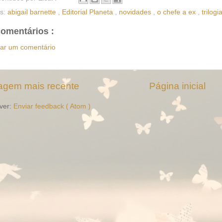
as:
abigail barnette
,
Editorial Planeta
,
novidades
,
o chefe a ex
,
trilogi
omentários :
iar um comentário
gem mais recente
Página inicial
ver:
Enviar feedback ( Atom )