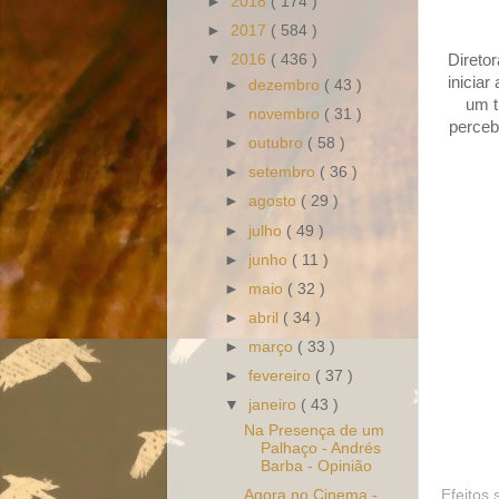
►
2018
( 174 )
►
2017
( 584 )
Direto
▼
2016
( 436 )
inicia
►
dezembro
( 43 )
um t
►
novembro
( 31 )
perceb
►
outubro
( 58 )
►
setembro
( 36 )
►
agosto
( 29 )
►
julho
( 49 )
►
junho
( 11 )
►
maio
( 32 )
►
abril
( 34 )
►
março
( 33 )
►
fevereiro
( 37 )
▼
janeiro
( 43 )
Na Presença de um
Palhaço - Andrés
Barba - Opinião
Efeitos 
Agora no Cinema -