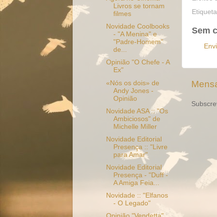
Livros se tornam
Etiquet
filmes
Novidade Coolbooks
Sem c
- "A Menina" e
"Padre-Homem"
Env
de...
Opinião "O Chefe - A
Ex"
Mensa
«Nós os dois» de
Andy Jones -
Opinião
Subscre
Novidade ASA :: "Os
Ambiciosos" de
Michelle Miller
Novidade Editorial
Presença :: "Livre
para Amar"
Novidade Editorial
Presença - "Duff -
A Amiga Feia...
Novidade :: "Elfanos
- O Legado"
Opinião "Vendetta"