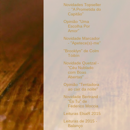
Novidades Topseller
:: "A Prometida do
Capitão"
Opinião "Uma
Escolha Por
Amor"
Novidade Marcador
- "Apetece(s)-me"
"Brooklyn" de Colm
Tóibín
Novidade Quetzal -
"Céu Nublado
com Boas
Abertas" ...
Opinião "Tentadora
ao cair da noite"
Novidade Bertrand -
"És Tu" de
Federico Moccia
Leituras ElsaR 2015
Leituras de 2015 -
Balanço