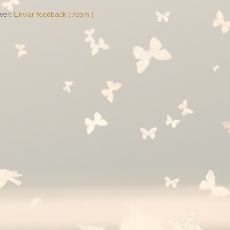
ver:
Enviar feedback ( Atom )