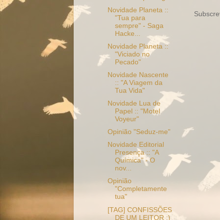
Novidade Planeta ::
Subscre
"Tua para
sempre" - Saga
Hacke...
Novidade Planeta ::
"Viciado no
Pecado"
Novidade Nascente
:: "A Viagem da
Tua Vida"
Novidade Lua de
Papel :: "Motel
Voyeur"
Opinião "Seduz-me"
Novidade Editorial
Presença :: "A
Química" - O
nov...
Opinião
"Completamente
tua"
[TAG] CONFISSÕES
DE UM LEITOR :)