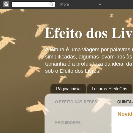
Efeito dos Li
A leitura é uma viagem por palavras
simplificadas, algumas levam-nos às
tamanha é a profundeza da ideia, da
sob o Efeito dos Livros!
Página inicial
Leituras EfeitoCris
O EFEITO NAS REDES
QUINTA-
Novid
SEGUIDORES