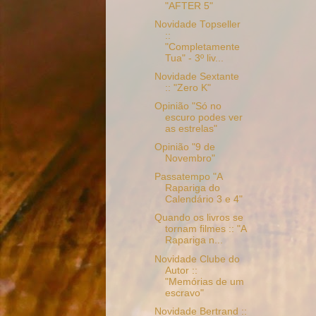
"AFTER 5"
Novidade Topseller
::
"Completamente
Tua" - 3º liv...
Novidade Sextante
:: "Zero K"
Opinião "Só no
escuro podes ver
as estrelas"
Opinião "9 de
Novembro"
Passatempo "A
Rapariga do
Calendário 3 e 4"
Quando os livros se
tornam filmes :: "A
Rapariga n...
Novidade Clube do
Autor ::
"Memórias de um
escravo"
Novidade Bertrand ::