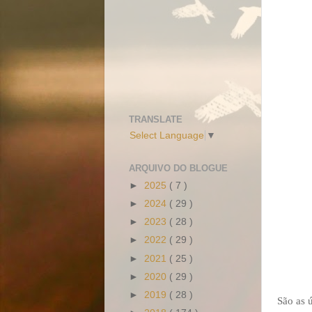
TRANSLATE
Select Language
▼
ARQUIVO DO BLOGUE
►
2025
( 7 )
►
2024
( 29 )
►
2023
( 28 )
►
2022
( 29 )
►
2021
( 25 )
►
2020
( 29 )
►
2019
( 28 )
São as 