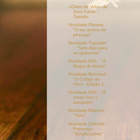
«Cheio de Vida» de
John Fante ::
Opinião
Novidade Planeta ::
"O teu aroma de
pêssego"
Novidade Topseller
:: "Sete dias para
se apaixonar"
Novidade ASA :: "A
Magia do Acaso"
Novidade Bertrand ::
"O Código da
Vinci - Edição J...
Novidade ASA :: "À
mesa com o
assassino"
Novidade Elsinore ::
"Yoro"
Novidade Editorial
Presença ::
"Simplicíssimo"