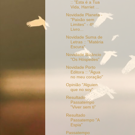
:: "Esta é a Tua
Vida, Harriet ...
Novidade Planeta -
"Paixão sem
Limites" - 4º
Livro...
Novidade Suma de
Letras :: "Matéria
Escura"
Novidade Bizâncio ::
"Os Hóspedes"
Novidade Porto
Editora :: "Água
no meu coração"
Opinião "Alguien
que no soy"
Resultado
Passatempo
"Viver sem ti"
Resultado
Passatempo "A
Espia"
Passatempo