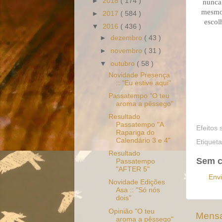
►
2018
( 174 )
nunca 
mesmo 
►
2017
( 584 )
escol
▼
2016
( 436 )
►
dezembro
( 43 )
►
novembro
( 31 )
▼
outubro
( 58 )
Novidade Presença
:: "Eu estive aqui"
Passatempo "O teu
aroma a pêssego"
Resultado
Passatempo "A
Efeitos 
Rapariga do
Calendário 3 e 4"
Etiquet
Resultado
Sem c
Passatempo
"AFTER 5"
Env
Novidade Edições
Asa :: "Só nós
dois"
Opinião "O teu
Mensa
aroma a pêssego"