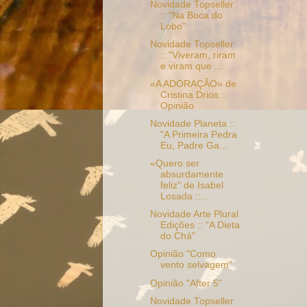
Novidade Topseller
:: "Na Boca do
Lobo"
Novidade Topseller
:: "Viveram, riram
e viram que ...
«A ADORAÇÃO» de
Cristina Drios ::
Opinião
Novidade Planeta ::
"A Primeira Pedra
Eu, Padre Ga...
«Quero ser
absurdamente
feliz" de Isabel
Losada ::...
Novidade Arte Plural
Edições :: "A Dieta
do Chá"
Opinião "Como
vento selvagem"
Opinião "After 5"
Novidade Topseller