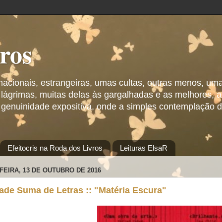
vros
 nacionais, estrangeiras, umas cultas, outras menos, um
 lágrimas, muitas delas às gargalhadas e as melhores,
 genuinidade expositiva, onde a simples contemplação d
Efeitocris na Roda dos Livros
Leituras ElsaR
FEIRA, 13 DE OUTUBRO DE 2016
ade Suma de Letras :: "Matéria Escura"