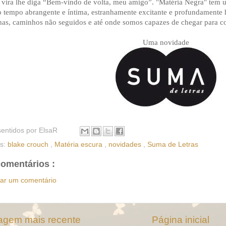
vira lhe diga “Bem-vindo de volta, meu amigo”. "Matéria Negra" tem u
tempo abrangente e íntima, estranhamente excitante e profundamente 
has, caminhos não seguidos e até onde somos capazes de chegar para 
Uma novidade
sentidos por
ElsaR
as:
blake crouch
,
Matéria escura
,
novidades
,
Suma de Letras
omentários :
iar um comentário
gem mais recente
Página inicial