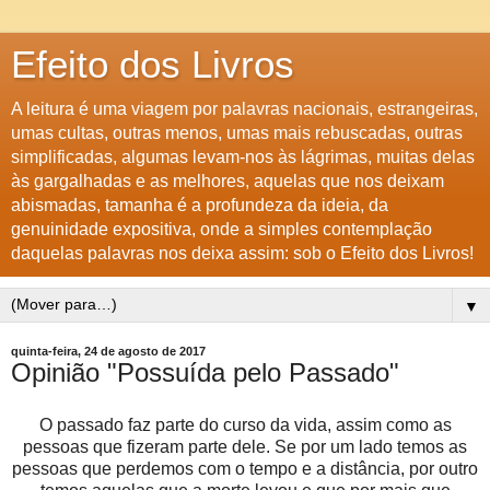
Efeito dos Livros
A leitura é uma viagem por palavras nacionais, estrangeiras,
umas cultas, outras menos, umas mais rebuscadas, outras
simplificadas, algumas levam-nos às lágrimas, muitas delas
às gargalhadas e as melhores, aquelas que nos deixam
abismadas, tamanha é a profundeza da ideia, da
genuinidade expositiva, onde a simples contemplação
daquelas palavras nos deixa assim: sob o Efeito dos Livros!
▼
quinta-feira, 24 de agosto de 2017
Opinião "Possuída pelo Passado"
O passado faz parte do curso da vida, assim como as
pessoas que fizeram parte dele. Se por um lado temos as
pessoas que perdemos com o tempo e a distância, por outro