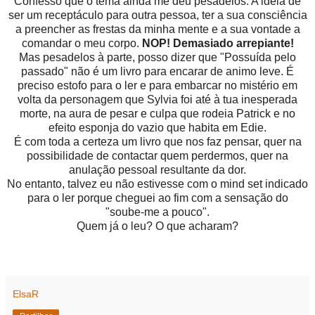
Confesso que o tema ainda me deu pesadelos. A ideia de
ser um receptáculo para outra pessoa, ter a sua consciência
a preencher as frestas da minha mente e a sua vontade a
comandar o meu corpo.
NOP! Demasiado arrepiante!
Mas pesadelos à parte, posso dizer que "Possuída pelo
passado" não é um livro para encarar de animo leve. É
preciso estofo para o ler e para embarcar no mistério em
volta da personagem que Sylvia foi até à tua inesperada
morte, na aura de pesar e culpa que rodeia Patrick e no
efeito esponja do vazio que habita em Edie.
É com toda a certeza um livro que nos faz pensar, quer na
possibilidade de contactar quem perdermos, quer na
anulação pessoal resultante da dor.
No entanto, talvez eu não estivesse com o mind set indicado
para o ler porque cheguei ao fim com a sensação do
"soube-me a pouco".
Quem já o leu? O que acharam?
ElsaR