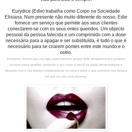
Eurydice (Edie) trabalha como Corpo na Sociedade
Elisiana. Num presente não muito diferente do nosso, Edie
fornece um serviço que permite aos seus clientes
conectarem-se com os seus entes queridos. Um objecto
pessoal da pessoa falecida e um comprimido com a dose
necessária para a apagar e ser substituída, é tudo o que é
necessário para se criarem pontes entre este mundo e o
outro.
Arrepiante, deixem que vos diga, especialmente porque Edie desaparece por completo
durante essas sessões, deixando o seu corpo à mercê da dupla cliente/visitante e
deixando-nos a nós leitores completamente no escuro sobre o que acontece nos minutos
em que ela não está presente.