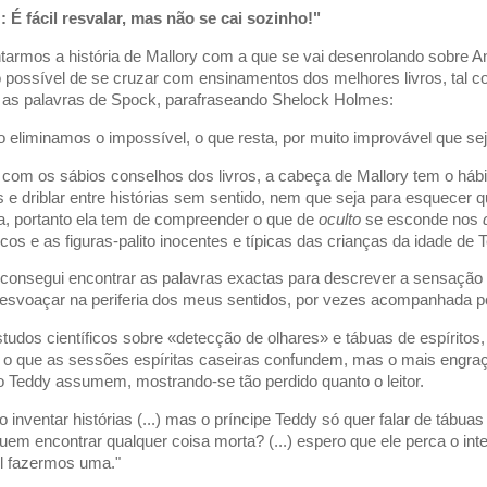
 É fácil resvalar, mas não se cai sozinho!"
ntarmos a história de Mallory com a que se vai desenrolando sobre A
 possível de se cruzar com ensinamentos dos melhores livros, tal c
 as palavras de Spock, parafraseando Shelock Holmes:
 eliminamos o impossível, o que resta, por muito improvável que sej
om os sábios conselhos dos livros, a cabeça de Mallory tem o hábito
s e driblar entre histórias sem sentido, nem que seja para esquecer
fia, portanto ela tem de compreender o que de
oculto
se esconde nos
cos e as figuras-palito inocentes e típicas das crianças da idade de 
consegui encontrar as palavras exactas para descrever a sensação 
 esvoaçar na periferia dos meus sentidos, por vezes acompanhada 
studos científicos sobre «detecção de olhares» e tábuas de espíritos,
r o que as sessões espíritas caseiras confundem, mas o mais engra
 Teddy assumem, mostrando-se tão perdido quanto o leitor.
o inventar histórias (...) mas o príncipe Teddy só quer falar de tábua
em encontrar qualquer coisa morta? (...) espero que ele perca o in
l fazermos uma."