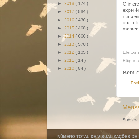
►
2018
( 174 )
O inter
experiê
►
2017
( 584 )
ritmo e
►
2016
( 436 )
que o T
►
2015
( 468 )
momento
►
2014
( 666 )
►
2013
( 570 )
Efeitos 
►
2012
( 185 )
►
2011
( 14 )
Etiquet
►
2010
( 54 )
Sem c
Env
Mensa
Subscre
NÚMERO TOTAL DE VISUALIZAÇÕES DE