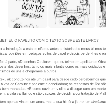
METI EU O PAPELITO COM O TEXTO SOBRE ESTE LIVRO?
er a introdução a esta opinião ou antes a história dos meus últimos 
biscar opiniões em pedaços soltos de papel e depois perder-lhes o r
os à parte, «Desenhos Ocultos» - que eu teimo em apelidar de Obscuro
gostei dos desenhos, tanto os mais infantis como os mais cuidados e f
rtirmos de uns e chegarmos a outros.
ekulak conduz-nos até um casal para desde cedo percebermos que a
. A voz de Caroline é paciente e conciliadora; as respostas de Ted sã
s bem marcadas. «É como ouvir um violino a dialogar com um marte
rem, a vida vai fluindo e são capazes de decidir a contratação de Mal
 tem apenas vinte e um anos, mas a sua história já traz um
disclaime