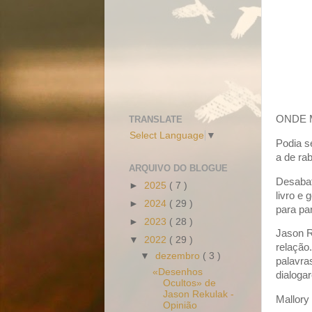
ONDE 
TRANSLATE
Select Language
▼
Podia s
a de ra
ARQUIVO DO BLOGUE
Desabaf
►
2025
( 7 )
livro e 
►
2024
( 29 )
para pa
►
2023
( 28 )
Jason R
▼
2022
( 29 )
relação
▼
dezembro
( 3 )
palavra
«Desenhos
dialoga
Ocultos» de
Jason Rekulak -
Mallory
Opinião