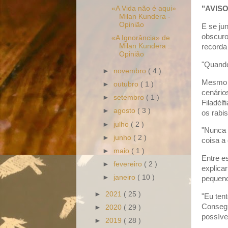
«A Vida não é aqui»
"AVISO:
Milan Kundera -
Opinião
E se ju
obscuro
«A Ignorância» de
Milan Kundera ::
recorda
Opinião
"Quando
►
novembro
( 4 )
Mesmo c
►
outubro
( 1 )
cenário
►
setembro
( 1 )
Filadél
►
agosto
( 3 )
os rabis
►
julho
( 2 )
"Nunca 
►
junho
( 2 )
coisa a
►
maio
( 1 )
Entre e
►
fevereiro
( 2 )
explica
►
janeiro
( 10 )
pequeno
►
2021
( 25 )
"Eu tent
Consegu
►
2020
( 29 )
possíve
►
2019
( 28 )