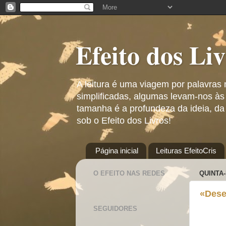
Efeito dos Li
A leitura é uma viagem por palavras
simplificadas, algumas levam-nos às
tamanha é a profundeza da ideia, da
sob o Efeito dos Livros!
Página inicial
Leituras EfeitoCris
O EFEITO NAS REDES
QUINTA-
«Dese
SEGUIDORES