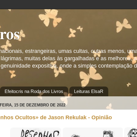
vros
 nacionais, estrangeiras, umas cultas, outras menos, um
 lágrimas, muitas delas às gargalhadas e as melhores,
 genuinidade expositiva, onde a simples contemplação d
Efeitocris na Roda dos Livros
Leituras ElsaR
FEIRA, 15 DE DEZEMBRO DE 2022
nhos Ocultos» de Jason Rekulak - Opinião