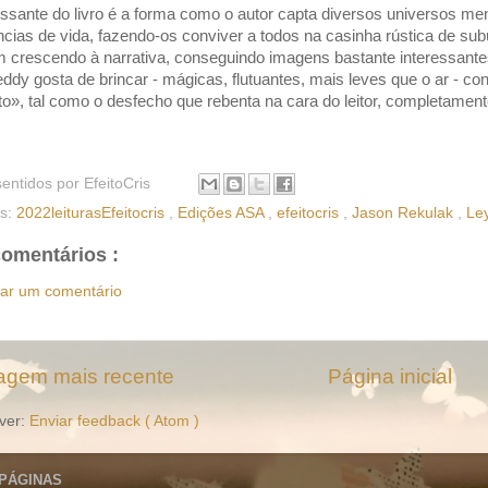
essante do livro é a forma como o autor capta diversos universos me
ncias de vida, fazendo-os conviver a todos na casinha rústica de sub
m crescendo à narrativa, conseguindo imagens bastante interessan
eddy gosta de brincar - mágicas, flutuantes, mais leves que o ar - c
», tal como o desfecho que rebenta na cara do leitor, completament
sentidos por
EfeitoCris
as:
2022leiturasEfeitocris
,
Edições ASA
,
efeitocris
,
Jason Rekulak
,
Le
omentários :
iar um comentário
gem mais recente
Página inicial
ver:
Enviar feedback ( Atom )
 PÁGINAS