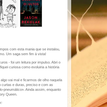
tempos com esta mania que se instalou,
umo. Um saga sem fim à vista!
s - foi um leitura por impulso. Abri o
iquei curiosa como evoluiria a história
lgo vai mal e ficarmos de olho naquela
o curtas e duras, preciso e com as
lo-pneumático». Ainda assim, enquanto
lory Queen.
r: