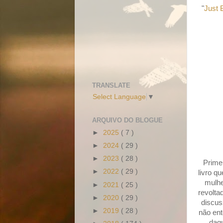
"
Just 
TRANSLATE
Select Language
▼
ARQUIVO DO BLOGUE
►
2025
( 7 )
►
2024
( 29 )
►
2023
( 28 )
Primei
►
2022
( 29 )
livro q
mulhe
►
2021
( 25 )
revolta
►
2020
( 29 )
discus
►
2019
( 28 )
não en
daqu