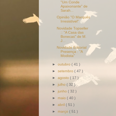
"Um Conde
Apaixonante" de
Sarah...
Opinião "O Marquês
Irresistível"
Novidade Topseller
:: "A Casa das
Bonecas" de M.
J...
Novidade Editorial
Presença : "A
Modista"
►
outubro
( 41 )
►
setembro
( 47 )
►
agosto
( 17 )
►
julho
( 32 )
►
junho
( 32 )
►
maio
( 40 )
►
abril
( 51 )
►
março
( 51 )