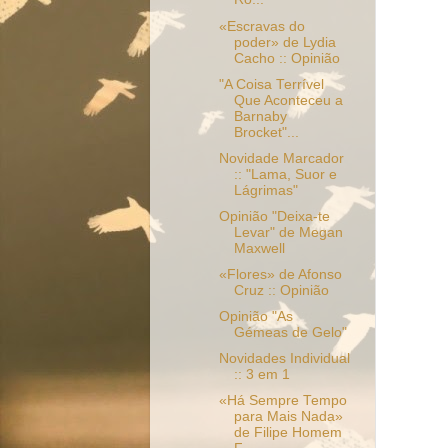
«Escravas do
poder» de Lydia
Cacho :: Opinião
"A Coisa Terrível
Que Aconteceu a
Barnaby
Brocket"...
Novidade Marcador
:: "Lama, Suor e
Lágrimas"
Opinião "Deixa-te
Levar" de Megan
Maxwell
«Flores» de Afonso
Cruz :: Opinião
Opinião "As
Gémeas de Gelo"
Novidades Individual
:: 3 em 1
«Há Sempre Tempo
para Mais Nada»
de Filipe Homem