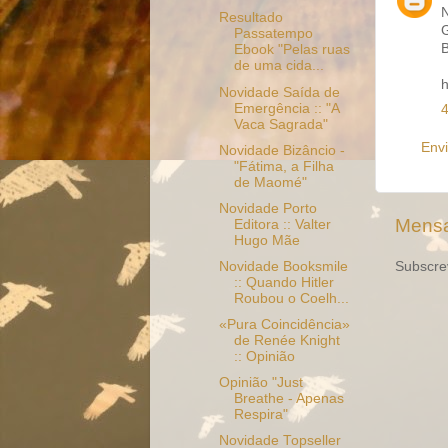
Resultado
G
Passatempo
B
Ebook "Pelas ruas
de uma cida...
h
Novidade Saída de
Emergência :: "A
Vaca Sagrada"
Env
Novidade Bizâncio -
"Fátima, a Filha
de Maomé"
Novidade Porto
Mensa
Editora :: Valter
Hugo Mãe
Subscre
Novidade Booksmile
:: Quando Hitler
Roubou o Coelh...
«Pura Coincidência»
de Renée Knight
:: Opinião
Opinião "Just
Breathe - Apenas
Respira"
Novidade Topseller