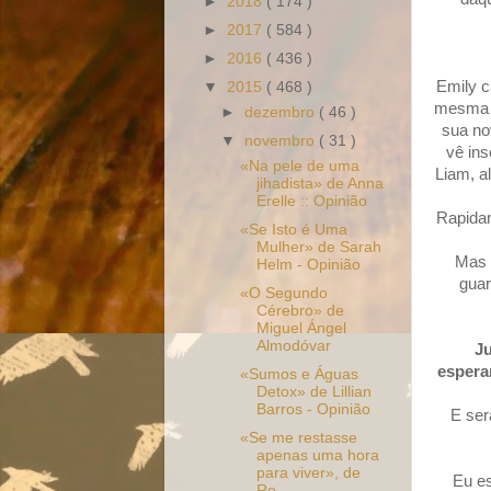
►
2018
( 174 )
►
2017
( 584 )
►
2016
( 436 )
Emily c
▼
2015
( 468 )
mesma f
►
dezembro
( 46 )
sua no
▼
novembro
( 31 )
vê ins
«Na pele de uma
Liam, a
jihadista» de Anna
Erelle :: Opinião
Rapidam
«Se Isto é Uma
Mulher» de Sarah
Mas 
Helm - Opinião
guar
«O Segundo
Cérebro» de
Miguel Ángel
Almodóvar
Ju
espera
«Sumos e Águas
Detox» de Lillian
Barros - Opinião
E ser
«Se me restasse
apenas uma hora
para viver», de
Eu es
Ro...