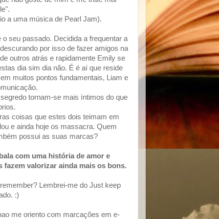
le".
io a uma música de Pearl Jam).
e o seu passado. Decidida a frequentar a
 descurando por isso de fazer amigos na
e outros atrás e rapidamente Emily se
stas dia sim dia não. É é aí que reside
 em muitos pontos fundamentais, Liam e
omunicação.
 segredo tornam-se mais íntimos do que
rios.
ras coisas que estes dois teimam em
dou e ainda hoje os massacra. Quem
também possui as suas marcas?
bala com uma história de amor e
fazem valorizar ainda mais os bons.
st remember? Lembrei-me do Just keep
do. :)
te nao me oriento com marcações em e-