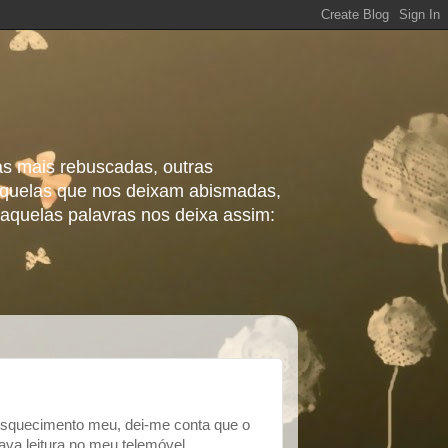
as mais rebuscadas, outras
 aquelas que nos deixam abismadas,
aquelas palavras nos deixa assim:
 esquecimento meu, dei-me conta que o
ava leitura no meu telemóvel.