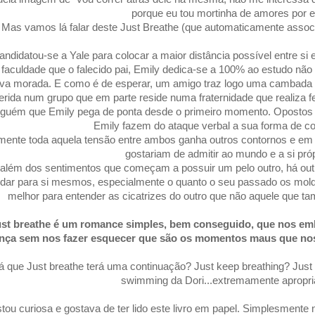
porque eu tou mortinha de amores por e
Mas vamos lá falar deste Just Breathe (que automaticamente assoc
andidatou-se a Yale para colocar a maior distância possível entre si 
aculdade que o falecido pai, Emily dedica-se a 100% ao estudo não
va morada. E como é de esperar, um amigo traz logo uma cambada d
erida num grupo que em parte reside numa fraternidade que realiza fe
lguém que Emily pega de ponta desde o primeiro momento. Opostos
Emily fazem do ataque verbal a sua forma de c
ente toda aquela tensão entre ambos ganha outros contornos e em
gostariam de admitir ao mundo e a si próp
além dos sentimentos que começam a possuir um pelo outro, há out
dar para si mesmos, especialmente o quanto o seu passado os mol
melhor para entender as cicatrizes do outro que não aquele que 
st breathe é um romance simples, bem conseguido, que nos em
nça sem nos fazer esquecer que são os momentos maus que nos 
á que Just breathe terá uma continuação? Just keep breathing? Ju
swimming da Dori...extremamente apropria
tou curiosa e gostava de ter lido este livro em papel. Simplesmen