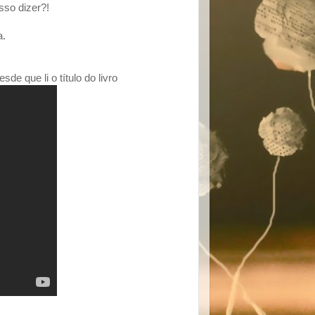
sso dizer?!
a.
 que li o título do livro