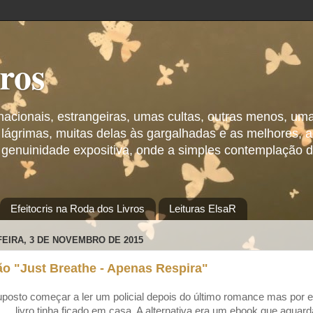
vros
 nacionais, estrangeiras, umas cultas, outras menos, um
 lágrimas, muitas delas às gargalhadas e as melhores,
 genuinidade expositiva, onde a simples contemplação d
Efeitocris na Roda dos Livros
Leituras ElsaR
FEIRA, 3 DE NOVEMBRO DE 2015
ão "Just Breathe - Apenas Respira"
uposto começar a ler um policial depois do último romance mas por
livro tinha ficado em casa. A alternativa era um ebook que aguard