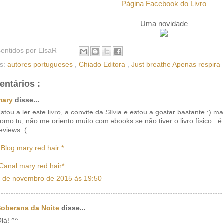
Página Facebook do Livro
Uma novidade
sentidos por
ElsaR
as:
autores portugueses
,
Chiado Editora
,
Just breathe Apenas respira
entários :
mary
disse...
stou a ler este livro, a convite da Sílvia e estou a gostar bastante :) m
omo tu, não me oriento muito com ebooks se não tiver o livro físico.. é 
eviews :(
 Blog mary red hair *
Canal mary red hair*
3 de novembro de 2015 às 19:50
Soberana da Noite
disse...
lá! ^^