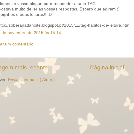
Nomeei o vosso blogue para responder a uma TAG.
ostava muito de ler as vossas respostas. Espero que adiram ;)
eijinhos e boas leituras!! :D
ttp://soberanadanoite.blogspot.pt/2015/11/tag-habitos-de-leitura.html
4 de novembro de 2015 às 15:14
iar um comentário
gem mais recente
Página inicial
ver:
Enviar feedback ( Atom )