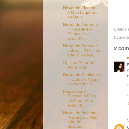
F...
Novidade Planeta ::
A Mão Esquerda
de Deus
Novidade Teorema
:: "Cidade em
Efeitos 
Chamas" de
Etiquet
Garth Ri...
Novidade Suma de
2 com
Letras :: "O último
adeus" de Kat...
Opinião "After" de
E
Anna Todd
c
Novidade Coolbooks
r
- "Outubro Negro"
de Catarina J...
*
Passatempo -
*
"Fatima, A Filha
de Maomé", o
segundo...
Novidade Editorial
Presença :: Pela
mão de
Suzanne...
O