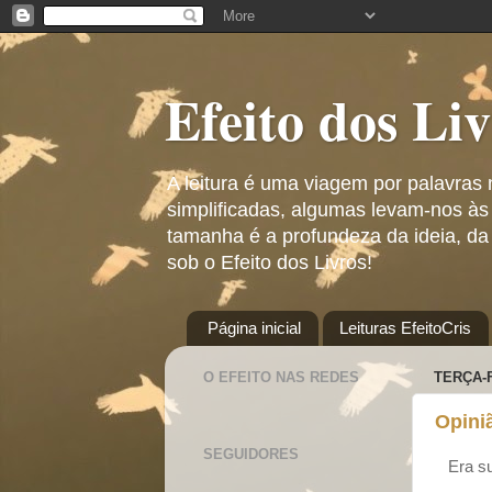
Efeito dos Li
A leitura é uma viagem por palavras
simplificadas, algumas levam-nos às
tamanha é a profundeza da ideia, da
sob o Efeito dos Livros!
Página inicial
Leituras EfeitoCris
O EFEITO NAS REDES
TERÇA-
Opini
SEGUIDORES
Era s