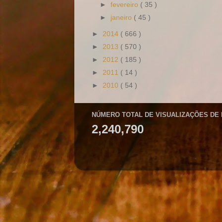
►
fevereiro
( 35 )
►
janeiro
( 45 )
►
2014
( 666 )
►
2013
( 570 )
►
2012
( 185 )
►
2011
( 14 )
►
2010
( 54 )
NÚMERO TOTAL DE VISUALIZAÇÕES DE
2,240,790