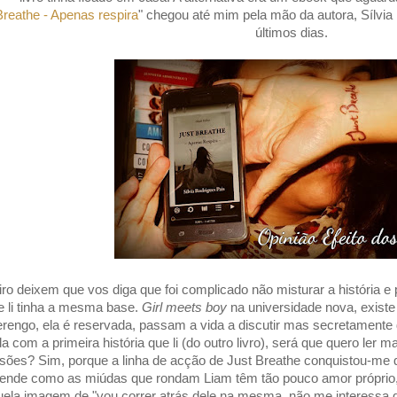
Breathe - Apenas respira
" chegou até mim pela mão da autora, Sílvia 
últimos dias.
ro deixem que vos diga que foi complicado não misturar a história e 
ue li tinha a mesma base.
Girl meets boy
na universidade nova, existe
rengo, ela é reservada, passam a vida a discutir mas secretamente
da com a primeira história que li (do outro livro), será que quero ler 
sões? Sim, porque a linha de acção de Just Breathe conquistou-me qu
tende como as miúdas que rondam Liam têm tão pouco amor próprio
ela imagem de "vou correr atrás dele na mesma, não me interessa 